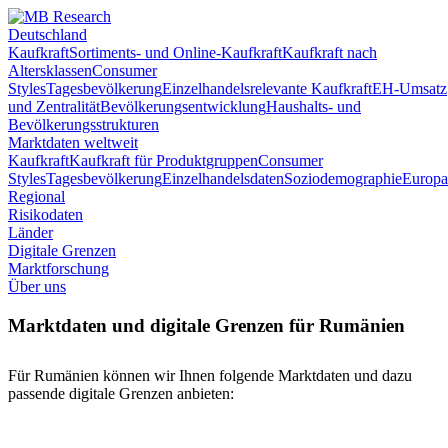
Deutschland
Kaufkraft
Sortiments- und Online-Kaufkraft
Kaufkraft nach
Altersklassen
Consumer
Styles
Tagesbevölkerung
Einzelhandelsrelevante Kaufkraft
EH-Umsatz
und Zentralität
Bevölkerungsentwicklung
Haushalts- und
Bevölkerungsstrukturen
Marktdaten weltweit
Kaufkraft
Kaufkraft für Produktgruppen
Consumer
Styles
Tagesbevölkerung
Einzelhandelsdaten
Soziodemographie
Europa
Regional
Risikodaten
Länder
Digitale Grenzen
Marktforschung
Über uns
Marktdaten und digitale Grenzen für Rumänien
Für Rumänien können wir Ihnen folgende Marktdaten und dazu
passende digitale Grenzen anbieten: