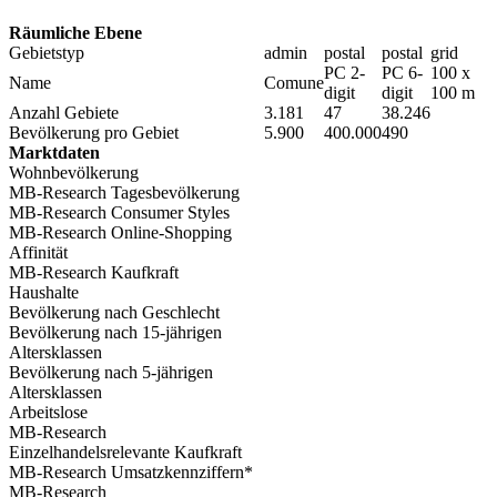
Räumliche Ebene
Gebietstyp
admin
postal
postal
grid
PC 2-
PC 6-
100 x
Name
Comune
digit
digit
100 m
Anzahl Gebiete
3.181
47
38.246
Bevölkerung pro Gebiet
5.900
400.000
490
Marktdaten
Wohnbevölkerung
MB-Research Tagesbevölkerung
MB-Research Consumer Styles
MB-Research Online-Shopping
Affinität
MB-Research Kaufkraft
Haushalte
Bevölkerung nach Geschlecht
Bevölkerung nach 15-jährigen
Altersklassen
Bevölkerung nach 5-jährigen
Altersklassen
Arbeitslose
MB-Research
Einzelhandelsrelevante Kaufkraft
MB-Research Umsatzkennziffern*
MB-Research