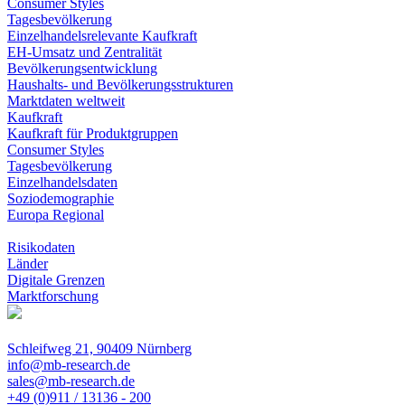
Consumer Styles
Tagesbevölkerung
Einzelhandelsrelevante Kaufkraft
EH-Umsatz und Zentralität
Bevölkerungsentwicklung
Haushalts- und Bevölkerungsstrukturen
Marktdaten weltweit
Kaufkraft
Kaufkraft für Produktgruppen
Consumer Styles
Tagesbevölkerung
Einzelhandelsdaten
Soziodemographie
Europa Regional
Risikodaten
Länder
Digitale Grenzen
Marktforschung
Schleifweg 21, 90409 Nürnberg
info@mb-research.de
sales@mb-research.de
+49 (0)911 / 13136 - 200