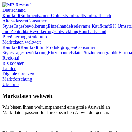
Deutschland
Kaufkraft
Sortiments- und Online-Kaufkraft
Kaufkraft nach
Altersklassen
Consumer
Styles
Tagesbevölkerung
Einzelhandelsrelevante Kaufkraft
EH-Umsatz
und Zentralität
Bevölkerungsentwicklung
Haushalts- und
Bevölkerungsstrukturen
Marktdaten weltweit
Kaufkraft
Kaufkraft für Produktgruppen
Consumer
Styles
Tagesbevölkerung
Einzelhandelsdaten
Soziodemographie
Europa
Regional
Risikodaten
Länder
Digitale Grenzen
Marktforschung
Über uns
Marktdaten weltweit
Wir bieten Ihnen weltumspannend eine große Auswahl an
Marktdaten passend für Ihre speziellen Anwendungen an.
MB-Research Kaufkraft