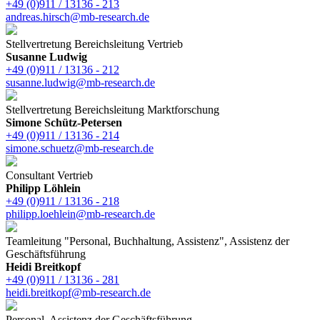
+49 (0)911 / 13136 - 213
andreas.hirsch@mb-research.de
Stellvertretung Bereichsleitung Vertrieb
Susanne Ludwig
+49 (0)911 / 13136 - 212
susanne.ludwig@mb-research.de
Stellvertretung Bereichsleitung Marktforschung
Simone Schütz-Petersen
+49 (0)911 / 13136 - 214
simone.schuetz@mb-research.de
Consultant Vertrieb
Philipp Löhlein
+49 (0)911 / 13136 - 218
philipp.loehlein@mb-research.de
Teamleitung "Personal, Buchhaltung, Assistenz", Assistenz der
Geschäftsführung
Heidi Breitkopf
+49 (0)911 / 13136 - 281
heidi.breitkopf@mb-research.de
Personal, Assistenz der Geschäftsführung