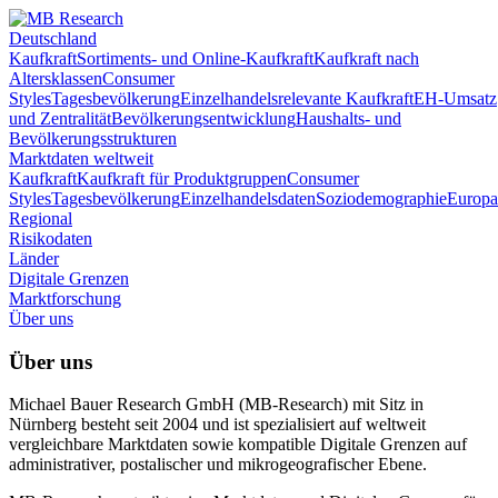
Deutschland
Kaufkraft
Sortiments- und Online-Kaufkraft
Kaufkraft nach
Altersklassen
Consumer
Styles
Tagesbevölkerung
Einzelhandelsrelevante Kaufkraft
EH-Umsatz
und Zentralität
Bevölkerungsentwicklung
Haushalts- und
Bevölkerungsstrukturen
Marktdaten weltweit
Kaufkraft
Kaufkraft für Produktgruppen
Consumer
Styles
Tagesbevölkerung
Einzelhandelsdaten
Soziodemographie
Europa
Regional
Risikodaten
Länder
Digitale Grenzen
Marktforschung
Über uns
Über uns
Michael Bauer Research GmbH (MB-Research) mit Sitz in
Nürnberg besteht seit 2004 und ist spezialisiert auf weltweit
vergleichbare Marktdaten sowie kompatible Digitale Grenzen auf
administrativer, postalischer und mikrogeografischer Ebene.