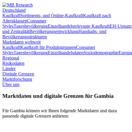
Deutschland
Kaufkraft
Sortiments- und Online-Kaufkraft
Kaufkraft nach
Altersklassen
Consumer
Styles
Tagesbevölkerung
Einzelhandelsrelevante Kaufkraft
EH-Umsatz
und Zentralität
Bevölkerungsentwicklung
Haushalts- und
Bevölkerungsstrukturen
Marktdaten weltweit
Kaufkraft
Kaufkraft für Produktgruppen
Consumer
Styles
Tagesbevölkerung
Einzelhandelsdaten
Soziodemographie
Europa
Regional
Risikodaten
Länder
Digitale Grenzen
Marktforschung
Über uns
Marktdaten und digitale Grenzen für Gambia
Für Gambia können wir Ihnen folgende Marktdaten und dazu
passende digitale Grenzen anbieten: