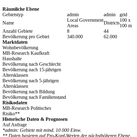
Räumliche Ebene
Gebietstyp
admin
admin
grid
Local Government
100 x
Name
Districts
Areas
100 m
Anzahl Gebiete
8
44
Bevölkerung pro Gebiet
340.000
62.000
Marktdaten
Wohnbevölkerung
MB-Research Kaufkraft
Haushalte
Bevölkerung nach Geschlecht
Bevölkerung nach 15-jährigen
Altersklassen
Bevölkerung nach 5-jährigen
Altersklassen
Bevölkerung nach Bildung
Bevölkerung nach Familienstand
Risikodaten
MB-Research Politisches
Risiko**
Historische Daten & Prognosen
Auf Anfrage
*admin: Gebiete mit mind. 10 000 Einw.
** Daten basieren auf Pro-Kopf-Werten der nächsthöheren Ebene.