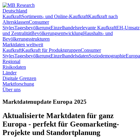
Deutschland
Kaufkraft
Sortiments- und Online-Kaufkraft
Kaufkraft nach
Altersklassen
Consumer
Styles
Tagesbevölkerung
Einzelhandelsrelevante Kaufkraft
EH-Umsatz
und Zentralität
Bevölkerungsentwicklung
Haushalts- und
Bevölkerungsstrukturen
Marktdaten weltweit
Kaufkraft
Kaufkraft für Produktgruppen
Consumer
Styles
Tagesbevölkerung
Einzelhandelsdaten
Soziodemographie
Europa
Regional
Risikodaten
Länder
Digitale Grenzen
Marktforschung
Über uns
Marktdatenupdate Europa 2025
Aktualisierte Marktdaten für ganz
Europa - perfekt für Geomarketing-
Projekte und Standortplanung