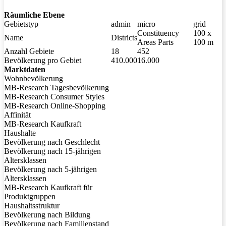
Digitale Grenzen
Räumliche Ebene
Marktforschung
Gebietstyp
admin
micro
grid
Über uns
Constituency
100 x
Name
Districts
Areas Parts
100 m
Impressum
Anzahl Gebiete
18
452
Kontakt
Bevölkerung pro Gebiet
410.000
16.000
Marktdaten
News
Wohnbevölkerung
Digitale Grenzen R2026
MB-Research Tagesbevölkerung
Marktdaten Europa 2025
MB-Research Consumer Styles
Europa Regional 2025
MB-Research Online-Shopping
Marktdaten Deutschland 2026
Affinität
Esri UC 2026
MB-Research Kaufkraft
Kaufkraft auf Rasterebene
Haushalte
Bevölkerung nach Geschlecht
Datenschutz
Bevölkerung nach 15-jährigen
Downloads
Altersklassen
Offene Stellen
Bevölkerung nach 5-jährigen
Deutsch
English
Altersklassen
MB-Research Kaufkraft für
Produktgruppen
Haushaltsstruktur
Bevölkerung nach Bildung
Bevölkerung nach Familienstand