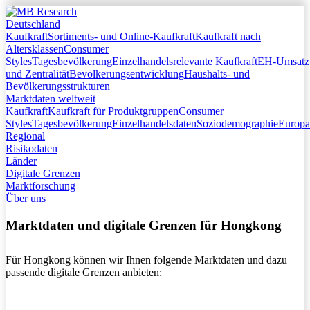
Deutschland
Startseite
Kaufkraft
Sortiments- und Online-Kaufkraft
Kaufkraft nach
Altersklassen
Deutschland
Consumer
Styles
Tagesbevölkerung
Kaufkraft
Einzelhandelsrelevante Kaufkraft
EH-Umsatz
und Zentralität
Bevölkerungsentwicklung
Sortiments- und Online-Kaufkraft
Haushalts- und
Bevölkerungsstrukturen
Kaufkraft nach Altersklassen
Marktdaten weltweit
Consumer Styles
Kaufkraft
Kaufkraft für Produktgruppen
Tagesbevölkerung
Consumer
Styles
Tagesbevölkerung
Einzelhandelsrelevante Kaufkraft
Einzelhandelsdaten
Soziodemographie
Europa
Regional
EH-Umsatz und Zentralität
Risikodaten
Bevölkerungsentwicklung
Länder
Haushalts- und Bevölkerungsstrukturen
Digitale Grenzen
Marktdaten weltweit
Marktforschung
Kaufkraft
Über uns
Kaufkraft für Produktgruppen
Consumer Styles
Marktdaten und digitale Grenzen für Hongkong
Tagesbevölkerung
Einzelhandelsdaten
Soziodemographie
Für Hongkong können wir Ihnen folgende Marktdaten und dazu
Europa Regional
passende digitale Grenzen anbieten:
Risikodaten
Länder