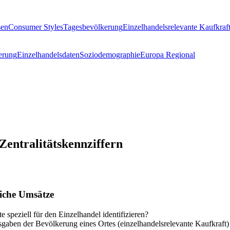
sen
Consumer Styles
Tagesbevölkerung
Einzelhandelsrelevante Kaufkraf
erung
Einzelhandelsdaten
Soziodemographie
Europa Regional
entralitätskennziffern
iche Umsätze
 speziell für den Einzelhandel identifizieren?
aben der Bevölkerung eines Ortes (einzelhandelsrelevante Kaufkraft) u