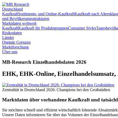
Deutschland
Kaufkraft
Sortiments- und Online-Kaufkraft
Kaufkraft nach Altersklas
und Bevölkerungsstrukturen
Marktdaten weltweit
Kaufkraft
Kaufkraft für Produktgruppen
Consumer Styles
Tagesbevölk
Risikodaten
Länder
Digitale Grenzen
Marktforschung
Über uns
MB-Research Einzelhandelsdaten 2026
EHK, EHK-Online, Einzelhandelsumsatz, Z
Zentralität in Deutschland 2026: Champions bei den Großstädten
Marktdaten über vorhandene Kaufkraft und tatsächl
Sie möchten schnell und effizient wirtschaftlich lohnende Absatzmärkte
Unsere Daten informieren Sie über das Volumen der Einzelhandelsausg