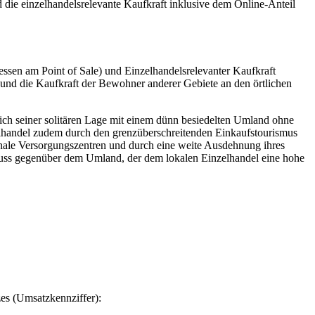
 die einzelhandelsrelevante Kaufkraft inklusive dem Online-Anteil
essen am Point of Sale) und Einzelhandelsrelevanter Kaufkraft
und die Kaufkraft der Bewohner anderer Gebiete an den örtlichen
lich seiner solitären Lage mit einem dünn besiedelten Umland ohne
elhandel zudem durch den grenzüberschreitenden Einkaufstourismus
nale Versorgungszentren und durch eine weite Ausdehnung ihres
huss gegenüber dem Umland, der dem lokalen Einzelhandel eine hohe
zes (Umsatzkennziffer):