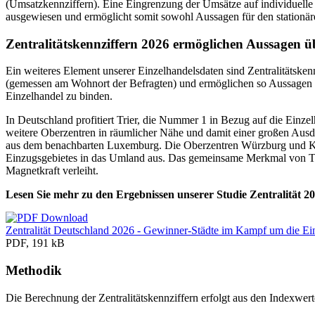
(Umsatzkennziffern). Eine Eingrenzung der Umsätze auf individuelle 
ausgewiesen und ermöglicht somit sowohl Aussagen für den stationär
Zentralitätskennziffern 2026 ermöglichen Aussagen ü
Ein weiteres Element unserer Einzelhandelsdaten sind Zentralitätsken
(gemessen am Wohnort der Befragten) und ermöglichen so Aussagen üb
Einzelhandel zu binden.
In Deutschland profitiert Trier, die Nummer 1 in Bezug auf die Einze
weitere Oberzentren in räumlicher Nähe und damit einer großen Ausd
aus dem benachbarten Luxemburg. Die Oberzentren Würzburg und Kaise
Einzugsgebietes in das Umland aus. Das gemeinsame Merkmal von Tri
Magnetkraft verleiht.
Lesen Sie mehr zu den Ergebnissen unserer Studie Zentralität 2
Zentralität Deutschland 2026 - Gewinner-Städte im Kampf um die Ei
PDF, 191 kB
Methodik
Die Berechnung der Zentralitätskennziffern erfolgt aus den Indexwer