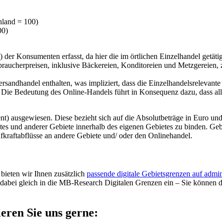
hland = 100)
00)
der Konsumenten erfasst, da hier die im örtlichen Einzelhandel getäti
rbraucherpreisen, inklusive Bäckereien, Konditoreien und Metzgereien,
ersandhandel enthalten, was impliziert, dass die Einzelhandelsrelevant
 Die Bedeutung des Online-Handels führt in Konsequenz dazu, dass alle 
t) ausgewiesen. Diese bezieht sich auf die Absolutbeträge in Euro und 
tes und anderer Gebiete innerhalb des eigenen Gebietes zu binden. Ge
fkraftabflüsse an andere Gebiete und/ oder den Onlinehandel.
ieten wir Ihnen zusätzlich
passende digitale Gebietsgrenzen auf admin
abei gleich in die MB-Research Digitalen Grenzen ein – Sie können di
eren Sie uns gerne: