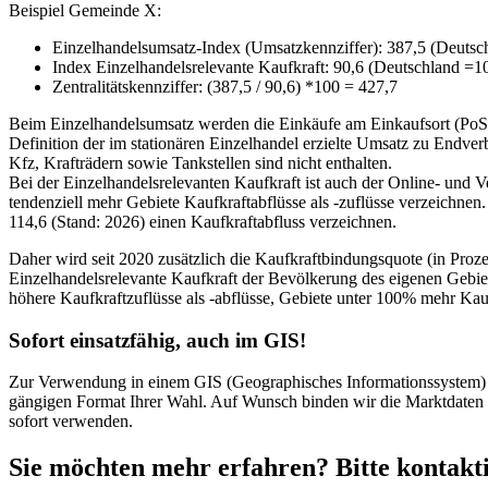
Beispiel Gemeinde X:
Einzelhandelsumsatz-Index (Umsatzkennziffer): 387,5 (Deutsc
Index Einzelhandelsrelevante Kaufkraft: 90,6 (Deutschland =1
Zentralitätskennziffer: (387,5 / 90,6) *100 = 427,7
Beim Einzelhandelsumsatz werden die Einkäufe am Einkaufsort (PoS) 
Definition der im stationären Einzelhandel erzielte Umsatz zu Endve
Kfz, Krafträdern sowie Tankstellen sind nicht enthalten.
Bei der Einzelhandelsrelevanten Kaufkraft ist auch der Online- und V
tendenziell mehr Gebiete Kaufkraftabflüsse als -zuflüsse verzeichnen.
114,6 (Stand: 2026) einen Kaufkraftabfluss verzeichnen.
Daher wird seit 2020 zusätzlich die Kaufkraftbindungsquote (in Prozen
Einzelhandelsrelevante Kaufkraft der Bevölkerung des eigenen Gebie
höhere Kaufkraftzuflüsse als -abflüsse, Gebiete unter 100% mehr Kau
Sofort einsatzfähig, auch im GIS!
Zur Verwendung in einem GIS (Geographisches Informationssystem) b
gängigen Format Ihrer Wahl. Auf Wunsch binden wir die Marktdaten d
sofort verwenden.
Sie möchten mehr erfahren? Bitte kontakti