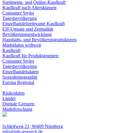
Sortiments- und Online-Kaufkraft
Kaufkraft nach Altersklassen
Consumer Styles
Tagesbevölkerung
Einzelhandelsrelevante Kaufkraft
EH-Umsatz und Zentralität
Bevölkerungsentwicklung
Haushalts- und Bevölkerungsstrukturen
Marktdaten weltweit
Kaufkraft
Kaufkraft für Produktgruppen
Consumer Styles
Tagesbevölkerung
Einzelhandelsdaten
Soziodemographie
Europa Regional
Risikodaten
Länder
Digitale Grenzen
Marktforschung
Schleifweg 21, 90409 Nürnberg
info@mb-research.de