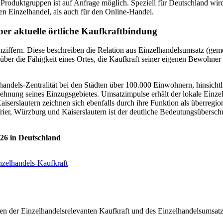
Produktgruppen ist auf Anfrage möglich. Speziell für Deutschland wird
en Einzelhandel, als auch für den Online-Handel.
ber aktuelle örtliche Kaufkraftbindung
nziffern. Diese beschreiben die Relation aus Einzelhandelsumsatz (gem
er die Fähigkeit eines Ortes, die Kaufkraft seiner eigenen Bewohner 
lhandels-Zentralität bei den Städten über 100.000 Einwohnern, hinsicht
ehnung seines Einzugsgebietes. Umsatzimpulse erhält der lokale Einz
rslautern zeichnen sich ebenfalls durch ihre Funktion als überregio
er, Würzburg und Kaiserslautern ist der deutliche Bedeutungsübersc
026 in Deutschland
nzelhandels-Kaufkraft
ten der Einzelhandelsrelevanten Kaufkraft und des Einzelhandelsumsat