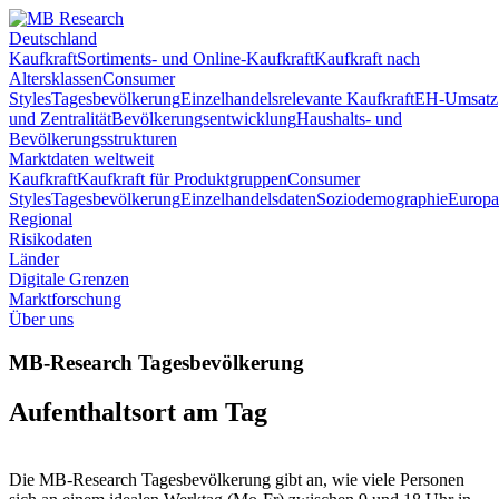
Deutschland
Kaufkraft
Sortiments- und Online-Kaufkraft
Kaufkraft nach
Altersklassen
Consumer
Styles
Tagesbevölkerung
Einzelhandelsrelevante Kaufkraft
EH-Umsatz
und Zentralität
Bevölkerungsentwicklung
Haushalts- und
Bevölkerungsstrukturen
Marktdaten weltweit
Kaufkraft
Kaufkraft für Produktgruppen
Consumer
Styles
Tagesbevölkerung
Einzelhandelsdaten
Soziodemographie
Europa
Regional
Risikodaten
Länder
Digitale Grenzen
Marktforschung
Über uns
MB-Research Tagesbevölkerung
Aufenthaltsort am Tag
Die MB-Research Tagesbevölkerung gibt an, wie viele Personen