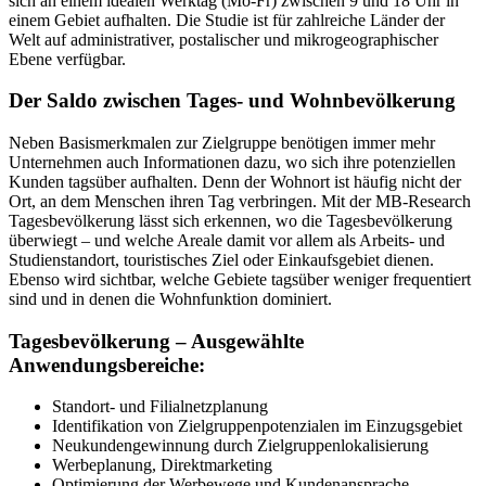
sich an einem idealen Werktag (Mo-Fr) zwischen 9 und 18 Uhr in
einem Gebiet aufhalten. Die Studie ist für zahlreiche Länder der
Welt auf administrativer, postalischer und mikrogeographischer
Ebene verfügbar.
Der Saldo zwischen Tages- und Wohnbevölkerung
Neben Basismerkmalen zur Zielgruppe benötigen immer mehr
Unternehmen auch Informationen dazu, wo sich ihre potenziellen
Kunden tagsüber aufhalten. Denn der Wohnort ist häufig nicht der
Ort, an dem Menschen ihren Tag verbringen. Mit der MB-Research
Tagesbevölkerung lässt sich erkennen, wo die Tagesbevölkerung
überwiegt – und welche Areale damit vor allem als Arbeits- und
Studienstandort, touristisches Ziel oder Einkaufsgebiet dienen.
Ebenso wird sichtbar, welche Gebiete tagsüber weniger frequentiert
sind und in denen die Wohnfunktion dominiert.
Tagesbevölkerung – Ausgewählte
Anwendungsbereiche:
Standort- und Filialnetzplanung
Identifikation von Zielgruppenpotenzialen im Einzugsgebiet
Neukundengewinnung durch Zielgruppenlokalisierung
Werbeplanung, Direktmarketing
Optimierung der Werbewege und Kundenansprache