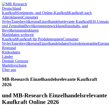
Deutschland
Kaufkraft
Sortiments- und Online-Kaufkraft
Kaufkraft nach
Altersklassen
Consumer
Styles
Tagesbevölkerung
Einzelhandelsrelevante Kaufkraft
EH-Umsatz
und Zentralität
Bevölkerungsentwicklung
Haushalts- und
Bevölkerungsstrukturen
Marktdaten weltweit
Kaufkraft
Kaufkraft für Produktgruppen
Consumer
Styles
Tagesbevölkerung
Einzelhandelsdaten
Soziodemographie
Europa
Regional
Risikodaten
Länder
Digitale Grenzen
Marktforschung
Über uns
MB-Research Einzelhandelsrelevante Kaufkraft
2026
und MB-Research Einzelhandelsrelevante
Kaufkraft Online 2026