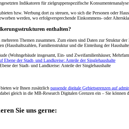
ngesetzten Indikatoren für zielgruppenspezifische Konsumentenanalyse
ubieten bzw. Werbung dort zu streuen, wo sich die Personen oder Haush
 beworben werden, wo erfolgversprechende Einkommens- oder Altersklass
lkerungsstrukturen enthalten?
us mehreren Themen zusammen. Zum einen sind Daten zur Struktur der 
en (Haushaltszahlen, Familienstruktur und die Einteilung der Haushalt
äude (Wohngebäude insgesamt, Ein- und Zweifamilienhäuser, Mehrfami
bene der Stadt- und Landkreise: Anteile der Singlehaushalte
ieten wir Ihnen zusätzlich
passende digitale Gebietsgrenzen auf admin
abei gleich in die MB-Research Digitalen Grenzen ein – Sie können di
eren Sie uns gerne: