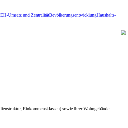
t
EH-Umsatz und Zentralität
Bevölkerungsentwicklung
Haushalts-
amilienstruktur, Einkommensklassen) sowie ihrer Wohngebäude.