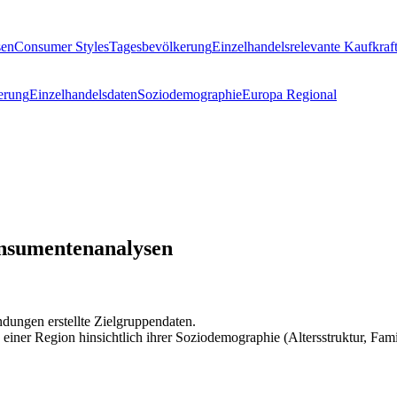
sen
Consumer Styles
Tagesbevölkerung
Einzelhandelsrelevante Kaufkraf
erung
Einzelhandelsdaten
Soziodemographie
Europa Regional
onsumentenanalysen
dungen erstellte Zielgruppendaten.
e einer Region hinsichtlich ihrer Soziodemographie (Altersstruktur, F